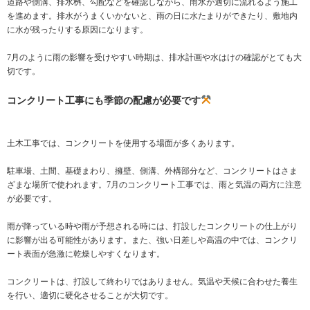
道路や側溝、排水桝、勾配などを確認しながら、雨水が適切に流れるよう施工
を進めます。排水がうまくいかないと、雨の日に水たまりができたり、敷地内
に水が残ったりする原因になります。
7月のように雨の影響を受けやすい時期は、排水計画や水はけの確認がとても大
切です。
コンクリート工事にも季節の配慮が必要です
土木工事では、コンクリートを使用する場面が多くあります。
駐車場、土間、基礎まわり、擁壁、側溝、外構部分など、コンクリートはさま
ざまな場所で使われます。7月のコンクリート工事では、雨と気温の両方に注意
が必要です。
雨が降っている時や雨が予想される時には、打設したコンクリートの仕上がり
に影響が出る可能性があります。また、強い日差しや高温の中では、コンクリ
ート表面が急激に乾燥しやすくなります。
コンクリートは、打設して終わりではありません。気温や天候に合わせた養生
を行い、適切に硬化させることが大切です。