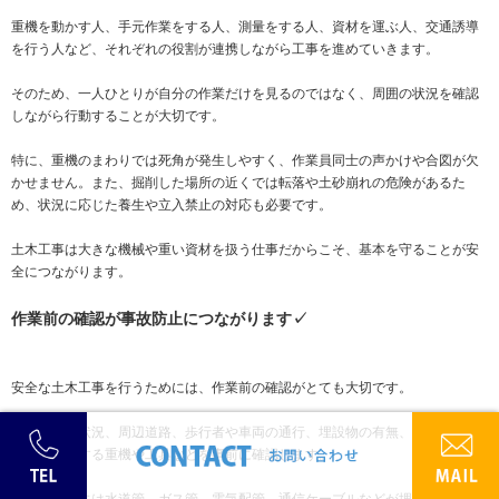
重機を動かす人、手元作業をする人、測量をする人、資材を運ぶ人、交通誘導
を行う人など、それぞれの役割が連携しながら工事を進めていきます。
そのため、一人ひとりが自分の作業だけを見るのではなく、周囲の状況を確認
しながら行動することが大切です。
特に、重機のまわりでは死角が発生しやすく、作業員同士の声かけや合図が欠
かせません。また、掘削した場所の近くでは転落や土砂崩れの危険があるた
め、状況に応じた養生や立入禁止の対応も必要です。
土木工事は大きな機械や重い資材を扱う仕事だからこそ、基本を守ることが安
全につながります。
作業前の確認が事故防止につながります✓
安全な土木工事を行うためには、作業前の確認がとても大切です。
現場の地盤状況、周辺道路、歩行者や車両の通行、埋設物の有無、天候、作業
範囲、使用する重機や工具などを事前に確認します。
特に、地中には水道管、ガス管、電気配管、通信ケーブルなどが埋設されてい