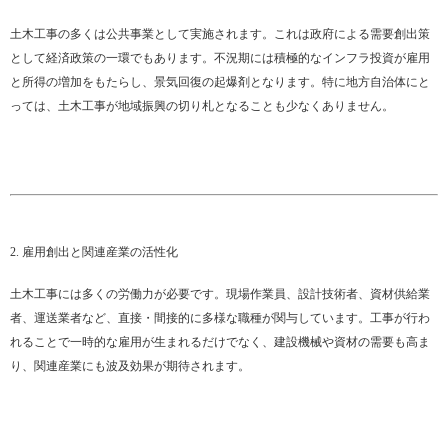
土木工事の多くは公共事業として実施されます。これは政府による需要創出策
として経済政策の一環でもあります。不況期には積極的なインフラ投資が雇用
と所得の増加をもたらし、景気回復の起爆剤となります。特に地方自治体にと
っては、土木工事が地域振興の切り札となることも少なくありません。
2. 雇用創出と関連産業の活性化
土木工事には多くの労働力が必要です。現場作業員、設計技術者、資材供給業
者、運送業者など、直接・間接的に多様な職種が関与しています。工事が行わ
れることで一時的な雇用が生まれるだけでなく、建設機械や資材の需要も高ま
り、関連産業にも波及効果が期待されます。