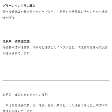
グリーンインフラの導入
雨水浸透施設や都市型ビオトープなど、生態系や自然景観を活かした土木構造
物が増加中。
低炭素・省資源型施工
再生材や透水性舗装、太陽光と連携したインフラなど、環境負荷を減らす設計
が注目されています。
2. 防災・減災を支える土木の役割
日本は自然災害の多い国。地震、台風、豪雨といった災害に備える土木技術の
多様化が進んでいます。