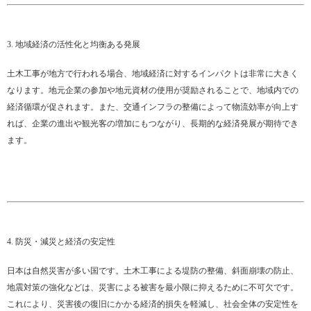
3. 地域経済の活性化と均衡ある発展
土木工事が地方で行われる場合、地域経済に対するインパクトは非常に大きく
なります。地元企業の参加や地元資材の使用が奨励されることで、地域内での
経済循環が促されます。また、交通インフラの整備によって物流効率が向上す
れば、企業の進出や観光客の増加にもつながり、長期的な経済発展が期待でき
ます。
4. 防災・減災と経済の安定性
日本は自然災害が多い国です。土木工事による堤防の整備、斜面崩壊の防止、
地震対策の強化などは、災害による被害を最小限に抑えるために不可欠です。
これにより、災害後の復旧にかかる経済的損失を軽減し、社会全体の安定性を