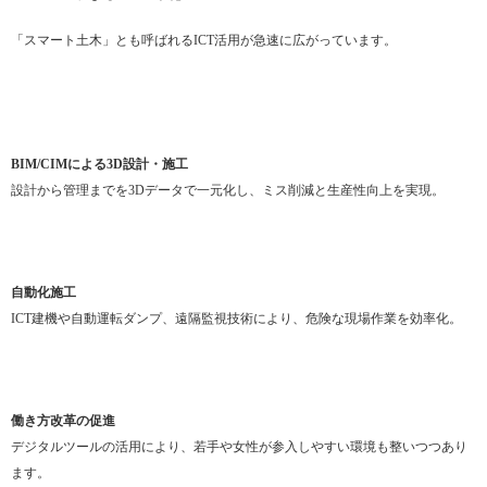
「スマート土木」とも呼ばれるICT活用が急速に広がっています。
BIM/CIMによる3D設計・施工
設計から管理までを3Dデータで一元化し、ミス削減と生産性向上を実現。
自動化施工
ICT建機や自動運転ダンプ、遠隔監視技術により、危険な現場作業を効率化。
働き方改革の促進
デジタルツールの活用により、若手や女性が参入しやすい環境も整いつつあり
ます。