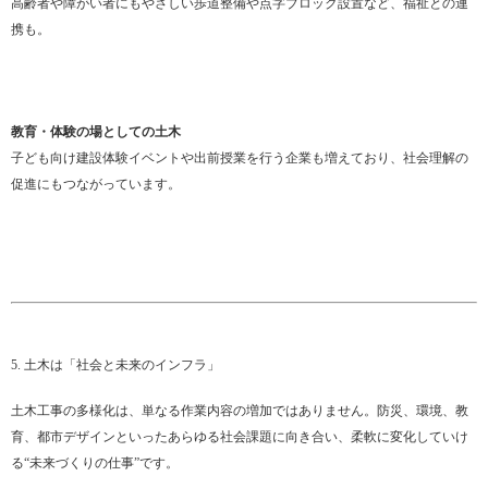
高齢者や障がい者にもやさしい歩道整備や点字ブロック設置など、福祉との連
携も。
教育・体験の場としての土木
子ども向け建設体験イベントや出前授業を行う企業も増えており、社会理解の
促進にもつながっています。
5. 土木は「社会と未来のインフラ」
土木工事の多様化は、単なる作業内容の増加ではありません。防災、環境、教
育、都市デザインといったあらゆる社会課題に向き合い、柔軟に変化していけ
る“未来づくりの仕事”です。